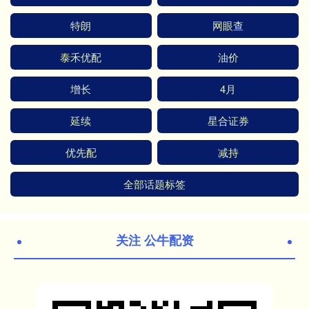
特朗
网眼查
泰禾优配
油价
增长
4月
延续
星合证券
优先配
减持
全部话题标签
关注 公牛配资