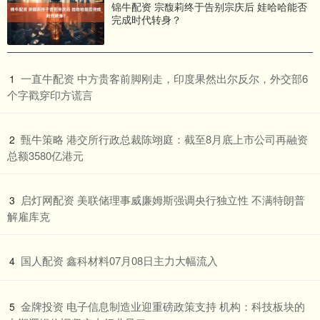
锦牛配资 宗馥莉终于告别宗庆后 娃哈哈能否
完成时代转身？
​一直牛配资 中方贵客前脚刚走，印度果然出尔反尔，外交部6
1
个字戳穿印方谎言
​甄牛策略 港交所行政总裁陈翊庭：截至8月底上市公司再融资
2
总额3580亿港元
​启灯网配资 美联储理事威廉姆斯强调央行独立性 不满特朗普
3
解雇库克
​国人配资 鑫科材料07月08日主力大幅流入
4
​金牌投资 电子信息制造业迎重磅政策支持 机构：科技板块的
5