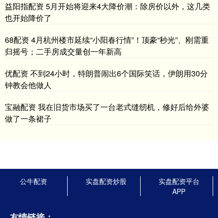
益阳指配资 5月开始将迎来4大降价潮：除房价以外，这几类
也开始降价了
68配资 4月杭州楼市延续“小阳春行情”！顶豪“秒光”、刚需重
归摇号；二手房成交量创一年新高
优配资 不到24小时，特朗普闹出6个国际笑话，伊朗用30分
钟教会他做人
宝融配资 我在旧货市场买了一台老式缝纫机，修好后给外婆
做了一条裙子
公牛配资
实盘配资炒股
实盘配资平台
APP
友情链接：