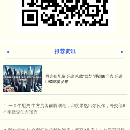
推荐资讯
股壹佰配资 乐道总裁“截胡”理想i8广告 乐道
L90即将发布
​一直牛配资 中方贵客前脚刚走，印度果然出尔反尔，外交部6
1
个字戳穿印方谎言
​甄牛策略 港交所行政总裁陈翊庭：截至8月底上市公司再融资