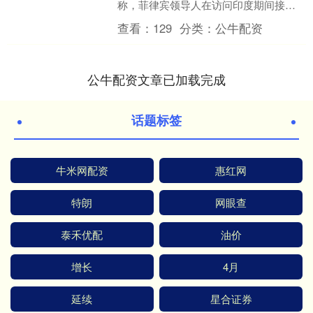
称，菲律宾领导人在访问印度期间接受
采访时表示，如果中美在台湾问题上发
查看：
129
分类：
公牛配资
生对抗，菲律宾不可能置....
公牛配资文章已加载完成
话题标签
牛米网配资
惠红网
特朗
网眼查
泰禾优配
油价
增长
4月
延续
星合证券