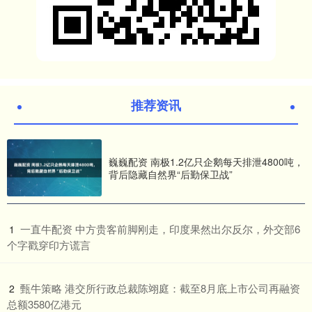
推荐资讯
巍巍配资 南极1.2亿只企鹅每天排泄4800吨，
背后隐藏自然界“后勤保卫战”
​一直牛配资 中方贵客前脚刚走，印度果然出尔反尔，外交部6
1
个字戳穿印方谎言
​甄牛策略 港交所行政总裁陈翊庭：截至8月底上市公司再融资
2
总额3580亿港元