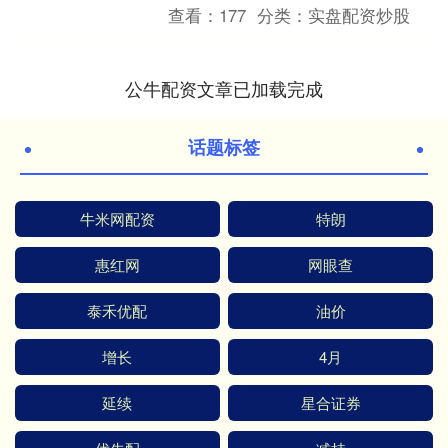
伶 通讯员王苑平）日前，梅县区程江镇
查看：
177
分类：
实盘配资炒股
社工站携手爱心....
公牛配资文章已加载完成
话题标签
牛米网配资
特朗
惠红网
网眼查
泰禾优配
油价
增长
4月
延续
星合证券