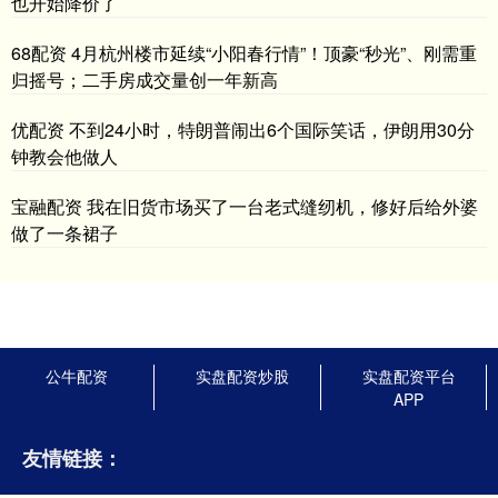
也开始降价了
68配资 4月杭州楼市延续“小阳春行情”！顶豪“秒光”、刚需重
归摇号；二手房成交量创一年新高
优配资 不到24小时，特朗普闹出6个国际笑话，伊朗用30分
钟教会他做人
宝融配资 我在旧货市场买了一台老式缝纫机，修好后给外婆
做了一条裙子
公牛配资
实盘配资炒股
实盘配资平台
APP
友情链接：