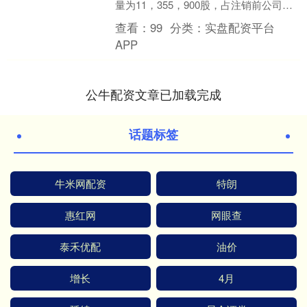
量为11，355，900股，占注销前公司总
股本的比例为2.06%，回购注销金额为人
查看：
99
分类：
实盘配资平台
民币1....
APP
公牛配资文章已加载完成
话题标签
牛米网配资
特朗
惠红网
网眼查
泰禾优配
油价
增长
4月