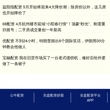
益阳指配资 5月开始将迎来4大降价潮：除房价以外，这几类
也开始降价了
68配资 4月杭州楼市延续“小阳春行情”！顶豪“秒光”、刚需重
归摇号；二手房成交量创一年新高
优配资 不到24小时，特朗普闹出6个国际笑话，伊朗用30分
钟教会他做人
宝融配资 我在旧货市场买了一台老式缝纫机，修好后给外婆
做了一条裙子
公牛配资
实盘配资炒股
实盘配资平台
APP