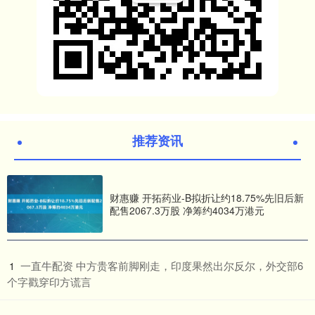
推荐资讯
财惠赚 开拓药业-B拟折让约18.75%先旧后新
配售2067.3万股 净筹约4034万港元
​一直牛配资 中方贵客前脚刚走，印度果然出尔反尔，外交部6
1
个字戳穿印方谎言