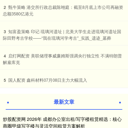
​甄牛策略 港交所行政总裁陈翊庭：截至8月底上市公司再融资
2
总额3580亿港元
​知富盈策略 印记·琉璃河遗址 | 北美大学生走进琉璃河遗址国
3
际田野考古学校——“我在琉璃河学考古”_实践_遗迹_墓葬
​启灯网配资 美联储理事威廉姆斯强调央行独立性 不满特朗普
4
解雇库克
​国人配资 鑫科材料07月08日主力大幅流入
5
最新文章
炒股配资网 2026年 成都办公室出租/写字楼租赁精选：核心
商圈甲级写字楼与灵活空间租赁方案解析