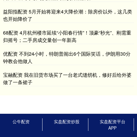
益阳指配资 5月开始将迎来4大降价潮：除房价以外，这几类
也开始降价了
68配资 4月杭州楼市延续“小阳春行情”！顶豪“秒光”、刚需重
归摇号；二手房成交量创一年新高
优配资 不到24小时，特朗普闹出6个国际笑话，伊朗用30分
钟教会他做人
宝融配资 我在旧货市场买了一台老式缝纫机，修好后给外婆
做了一条裙子
公牛配资
实盘配资炒股
实盘配资平台
APP