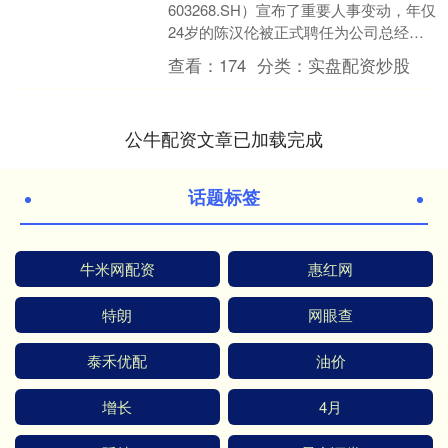
603268.SH）宣布了重要人事变动，年仅
24岁的陈汉伦被正式聘任为公司总经
理，这一决定是在公司第七届董事会第
查看：
174
分类：
实盘配资炒股
一次会议中作出的。 ....
公牛配资文章已加载完成
话题标签
牛米网配资
惠红网
特朗
网眼查
泰禾优配
油价
增长
4月