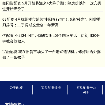
益阳指配资 5月开始将迎来4大降价潮：除房价以外，这几类
也开始降价了
68配资 4月杭州楼市延续“小阳春行情”！顶豪“秒光”、刚需重
归摇号；二手房成交量创一年新高
优配资 不到24小时，特朗普闹出6个国际笑话，伊朗用30分
钟教会他做人
宝融配资 我在旧货市场买了一台老式缝纫机，修好后给外婆
做了一条裙子
公牛配资
实盘配资炒股
实盘配资平台
APP
友情链接：