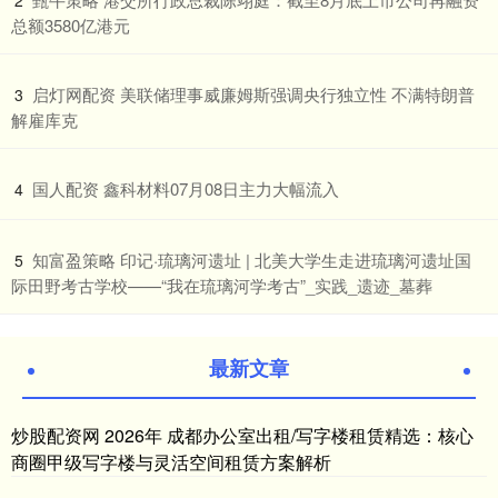
2
总额3580亿港元
​启灯网配资 美联储理事威廉姆斯强调央行独立性 不满特朗普
3
解雇库克
​国人配资 鑫科材料07月08日主力大幅流入
4
​知富盈策略 印记·琉璃河遗址 | 北美大学生走进琉璃河遗址国
5
际田野考古学校——“我在琉璃河学考古”_实践_遗迹_墓葬
最新文章
炒股配资网 2026年 成都办公室出租/写字楼租赁精选：核心
商圈甲级写字楼与灵活空间租赁方案解析