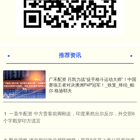
推荐资讯
广禾配资 吕凯力战“徒手格斗运动大师”！中国
赛场王者对决澳洲P4P冠军！_铁笼_终结_帕
尔·格迪耶夫
​一直牛配资 中方贵客前脚刚走，印度果然出尔反尔，外交部6
1
个字戳穿印方谎言
​甄牛策略 港交所行政总裁陈翊庭：截至8月底上市公司再融资