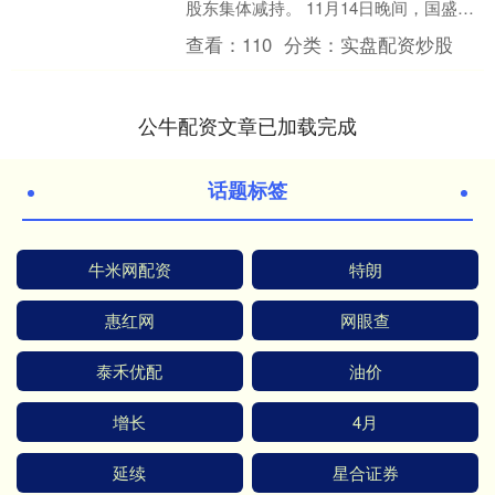
股东集体减持。 11月14日晚间，国盛证
券发布《关于持股5%以上股东减持股份
查看：
110
分类：
实盘配资炒股
的预披....
公牛配资文章已加载完成
话题标签
牛米网配资
特朗
惠红网
网眼查
泰禾优配
油价
增长
4月
延续
星合证券