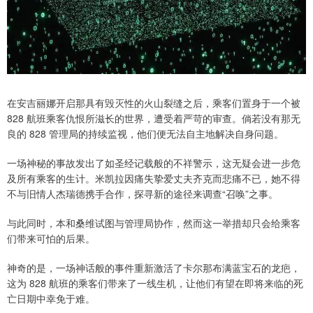
在安吉丽娜开启那具有毁灭性的火山裂缝之后，乘客们置身于一个被
828 航班乘客仇恨所滋长的世界，遭受着严苛的审查。倘若没有那无
良的 828 管理局的持续监视，他们便无法自主地解决自身问题。
一场神秘的事故发出了如圣经记载般的不祥警示，这无疑会进一步危
及所有乘客的生计。米凯拉因痛失挚爱丈夫齐克而悲痛不已，她不得
不与旧情人杰瑞德携手合作，探寻新的途径来调查“召唤”之事。
与此同时，本和桑维试图与管理局协作，然而这一举措却只会给乘客
们带来可怕的后果。
神奇的是，一场神话般的事件重新激活了卡尔那布满蓝宝石的龙疤，
这为 828 航班的乘客们带来了一线生机，让他们有望在即将来临的死
亡日期中幸免于难。