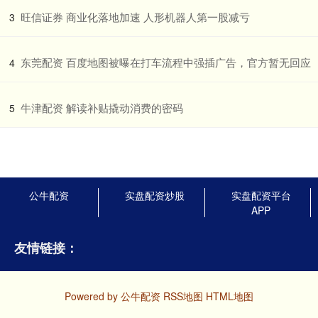
​旺信证券 商业化落地加速 人形机器人第一股减亏
3
​东莞配资 百度地图被曝在打车流程中强插广告，官方暂无回应
4
​牛津配资 解读补贴撬动消费的密码
5
公牛配资
实盘配资炒股
实盘配资平台
APP
友情链接：
Powered by
公牛配资
RSS地图
HTML地图