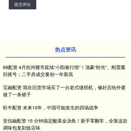
提交评论
热点资讯
68配资 4月杭州楼市延续“小阳春行情”！顶豪“秒光”、刚需重
归摇号；二手房成交量创一年新高
宝融配资 我在旧货市场买了一台老式缝纫机，修好后给外婆
做了一条裙子
旺牛配资 未来10年，中国可能发生的四场战争
安信融配资 15 分钟搞定酸菜金汤鱼！新手零翻车，全靠这款
调味包复刻饭店味