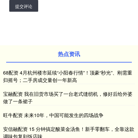
提交评论
热点资讯
68配资 4月杭州楼市延续“小阳春行情”！顶豪“秒光”、刚需重
归摇号；二手房成交量创一年新高
宝融配资 我在旧货市场买了一台老式缝纫机，修好后给外婆
做了一条裙子
旺牛配资 未来10年，中国可能发生的四场战争
安信融配资 15 分钟搞定酸菜金汤鱼！新手零翻车，全靠这款
调味包复刻饭店味