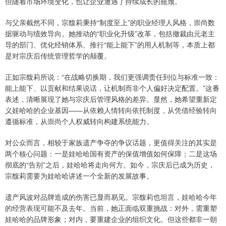
但随着市场环境变化，也让企业遭遇了持续成长的瓶颈。
与父亲截然不同，宗馥莉秉持“制度至上”的职业经理人风格，崇尚数
据驱动与绩效导向。她推动的“职业化升级”改革，包括撤裁由元老主
导的部门、优化经销体系、推行“能上能下”的用人机制等，本质上都
是对宗庆后传统管理哲学的颠覆。
正如宗馥莉所说：“在战略切换期，我们更强调责任到位与标准一致：
能上能下、以贡献和结果说话，让机制而非个人偏好决定配置。”这番
表述，清晰展现了她与宗庆后管理风格的差异。显然，她希望重新定
义娃哈哈的企业基因——从依赖人情转向依托制度，从凭借经验转向
遵循标准，从崇尚个人权威转向构建系统能力。
对公众而言，相较于家族遗产争夺的争议话题，更值得关注的其实是
两个核心问题：一是娃哈哈国有资产的保值增值如何保障；二是这场
彻底的“告别”之后，娃哈哈将走向何方。如今，宗庆后已成为历史，
宗馥莉需要为娃哈哈讲述一个全新的发展故事。
遗产风波对品牌造成的伤害已显而易见。宗馥莉也坦言，娃哈哈今年
的经营表现可能不及去年。当前，她正面临双重挑战：对外，需重塑
娃哈哈的品牌形象；对内，要重建企业的组织文化。但这些都非一朝