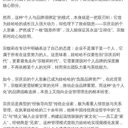
核心部分。
然而，这种“个人与品牌强绑定”的模式，本身就是一把双刃剑：它曾
为娃哈哈的成长注入强大动力，却也埋下了致命隐患——宗庆后的个
人形象，俨然成了一枚“隐形炸弹”，没人能保证其永远“立得住”。宗馥
莉对此心知肚明。
宗馥莉在专访中明确表达了自己的态度：企业不是属于某一个人，它
属于所有在这里努力的人。这意味着，娃哈哈不仅要告别“宗庆后时
代”，更要避免走向“宗馥莉时代”。它需要摆脱对个人品牌的深度捆
绑，不再依赖某个人的光环，转而突出团队力量与系统能力。
如今，宗庆后的个人形象已成为娃哈哈的“负面品牌资产”，在此背景
下，宗馥莉更需斩断父辈的光环，推动企业品牌重塑。而这种“去个人
化”的品牌战略选择，本质上又指向企业管理理念的根本转变。
宗庆后是典型的“经验导向型”传统企业家，极为看重人情世故与关系
管理。在执掌娃哈哈的三十余年间，他将中国传统商业哲学中的“克
己”与“情义”融入企业管理，构建起温情脉脉的“家文化”——员工是“家
人”，经销商是“兄弟”。这种管理模式曾助力娃哈哈实现规模化发展，