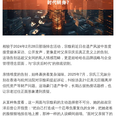
相较于2024年2月28日那场悼念活动，宗馥莉近日在遗产风波中首度
接受媒体采访、公开发声，更像是对父亲宗庆后真正意义上的告别。
这场告别远超父女间的私人情感范畴，更是娃哈哈在品牌战略与企业
管理理念层面，与“宗庆后时代”的彻底切割。
亲情维度的告别，始终裹挟着复杂滋味。2025年7月，宗氏三兄妹分
别在香港与杭州法院对宗馥莉提起诉讼，纠纷涉及21亿美元巨额离岸
信托资产等财产问题。这场豪门遗产争夺，长期占据热搜话题榜，也
让宗老过往正面形象遭到质疑。
从某种角度看，这一局面与宗馥莉的主动选择密不可分。她的叔叔宗
泽后曾公开指责：“把自己打造成一个忍辱负重复仇的女神，把她老爸
的脸狠狠地按在地上擦，那神一样的人设瞬间崩塌。”面对父亲留下的