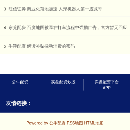
​旺信证券 商业化落地加速 人形机器人第一股减亏
3
​东莞配资 百度地图被曝在打车流程中强插广告，官方暂无回应
4
​牛津配资 解读补贴撬动消费的密码
5
公牛配资
实盘配资炒股
实盘配资平台
APP
友情链接：
Powered by
公牛配资
RSS地图
HTML地图