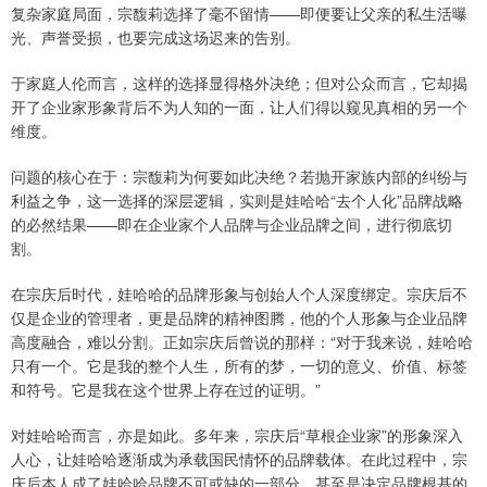
复杂家庭局面，宗馥莉选择了毫不留情——即便要让父亲的私生活曝
光、声誉受损，也要完成这场迟来的告别。
于家庭人伦而言，这样的选择显得格外决绝；但对公众而言，它却揭
开了企业家形象背后不为人知的一面，让人们得以窥见真相的另一个
维度。
问题的核心在于：宗馥莉为何要如此决绝？若抛开家族内部的纠纷与
利益之争，这一选择的深层逻辑，实则是娃哈哈“去个人化”品牌战略
的必然结果——即在企业家个人品牌与企业品牌之间，进行彻底切
割。
在宗庆后时代，娃哈哈的品牌形象与创始人个人深度绑定。宗庆后不
仅是企业的管理者，更是品牌的精神图腾，他的个人形象与企业品牌
高度融合，难以分割。正如宗庆后曾说的那样：“对于我来说，娃哈哈
只有一个。它是我的整个人生，所有的梦，一切的意义、价值、标签
和符号。它是我在这个世界上存在过的证明。”
对娃哈哈而言，亦是如此。多年来，宗庆后“草根企业家”的形象深入
人心，让娃哈哈逐渐成为承载国民情怀的品牌载体。在此过程中，宗
庆后本人成了娃哈哈品牌不可或缺的一部分，甚至是决定品牌根基的