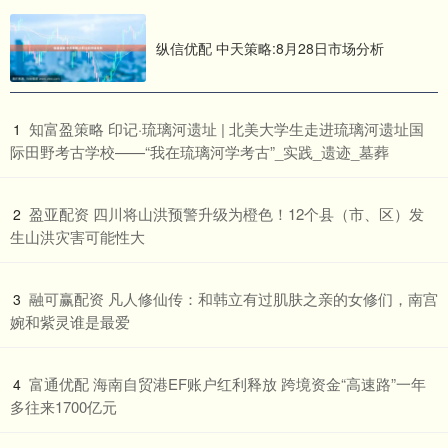
纵信优配 中天策略:8月28日市场分析
​知富盈策略 印记·琉璃河遗址 | 北美大学生走进琉璃河遗址国
1
际田野考古学校——“我在琉璃河学考古”_实践_遗迹_墓葬
​盈亚配资 四川将山洪预警升级为橙色！12个县（市、区）发
2
生山洪灾害可能性大
​融可赢配资 凡人修仙传：和韩立有过肌肤之亲的女修们，南宫
3
婉和紫灵谁是最爱
​富通优配 海南自贸港EF账户红利释放 跨境资金“高速路”一年
4
多往来1700亿元