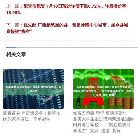
上一篇：
配查信配资 7月18日瑞达转债下跌0.72%，转股溢价率
18.28%
下一篇：
优先配 广西超憋屈的县，曾是岭南中心城市，如今县城
直接被“掏空”
相关文章
宏泰证券 年夜饭必备！梅菜扣
知富盈策略 印记·琉璃河遗址 |
肉的家常做法，简单易学
北美大学生走进琉璃河遗址国际
田野考古学校——“我在琉璃河
学考古”_实践_遗迹_墓葬